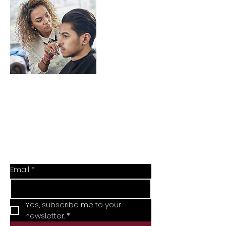
Subscribe Now
Stay in Style
Email
*
Yes, subscribe me to your 
newsletter.
*